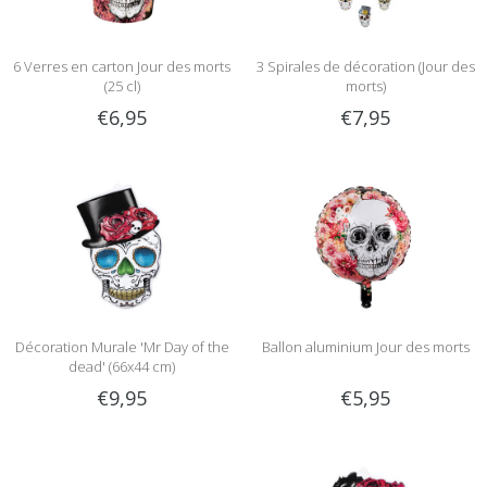
6 Verres en carton Jour des morts
3 Spirales de décoration (Jour des
(25 cl)
morts)
€6,95
€7,95
Décoration Murale 'Mr Day of the
Ballon aluminium Jour des morts
dead' (66x44 cm)
€9,95
€5,95