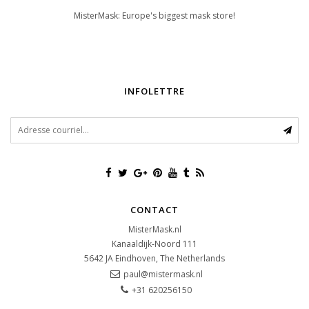
MisterMask: Europe's biggest mask store!
INFOLETTRE
CONTACT
MisterMask.nl
Kanaaldijk-Noord 111
5642 JA
Eindhoven, The Netherlands
paul@mistermask.nl
+31 620256150