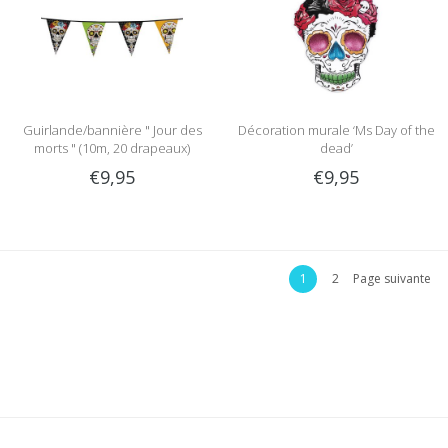
Guirlande/bannière " Jour des
Décoration murale ‘Ms Day of the
morts " (10m, 20 drapeaux)
dead’
€9,95
€9,95
1
2
Page suivante