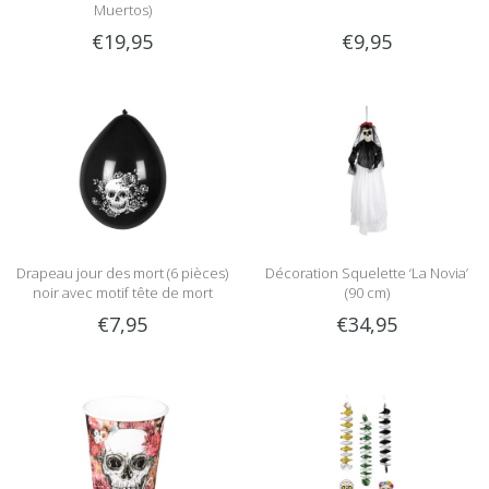
Muertos)
€19,95
€9,95
Drapeau jour des mort (6 pièces)
Décoration Squelette ‘La Novia’
noir avec motif tête de mort
(90 cm)
€7,95
€34,95