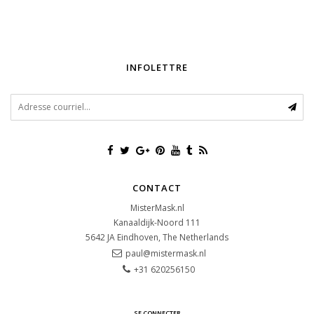
INFOLETTRE
CONTACT
MisterMask.nl
Kanaaldijk-Noord 111
5642 JA
Eindhoven, The Netherlands
paul@mistermask.nl
+31 620256150
SE CONNECTER