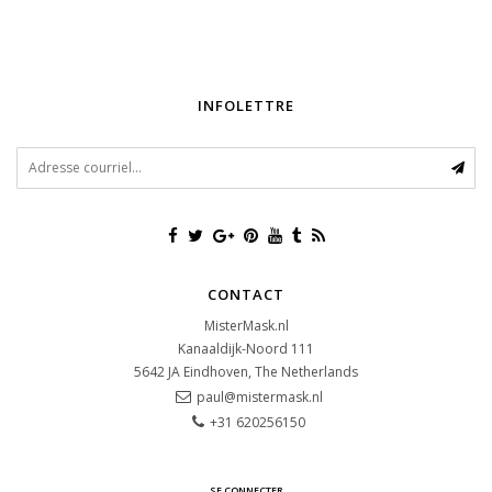
INFOLETTRE
CONTACT
MisterMask.nl
Kanaaldijk-Noord 111
5642 JA
Eindhoven, The Netherlands
paul@mistermask.nl
+31 620256150
SE CONNECTER