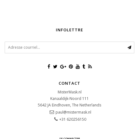
INFOLETTRE
CONTACT
MisterMask.nl
Kanaaldijk-Noord 111
5642 JA
Eindhoven, The Netherlands
paul@mistermask.nl
+31 620256150
SE CONNECTER