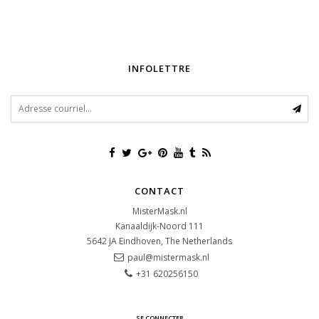
INFOLETTRE
CONTACT
MisterMask.nl
Kanaaldijk-Noord 111
5642 JA
Eindhoven, The Netherlands
paul@mistermask.nl
+31 620256150
SE CONNECTER