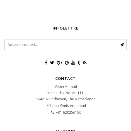
INFOLETTRE
CONTACT
MisterMask.nl
Kanaaldijk-Noord 111
5642 JA
Eindhoven, The Netherlands
paul@mistermask.nl
+31 620256150
SE CONNECTER