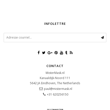
INFOLETTRE
CONTACT
MisterMask.nl
Kanaaldijk-Noord 111
5642 JA
Eindhoven, The Netherlands
paul@mistermask.nl
+31 620256150
SE CONNECTER