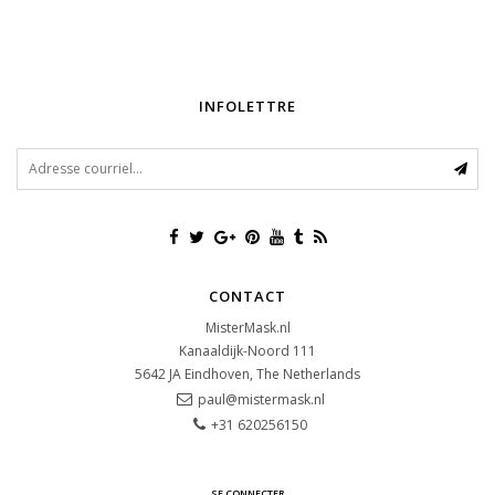
INFOLETTRE
CONTACT
MisterMask.nl
Kanaaldijk-Noord 111
5642 JA
Eindhoven, The Netherlands
paul@mistermask.nl
+31 620256150
SE CONNECTER