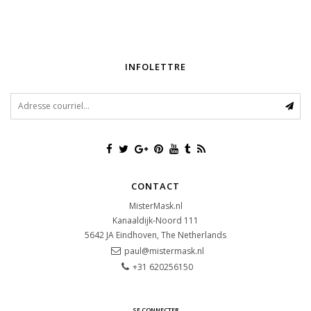
INFOLETTRE
CONTACT
MisterMask.nl
Kanaaldijk-Noord 111
5642 JA
Eindhoven, The Netherlands
paul@mistermask.nl
+31 620256150
SE CONNECTER