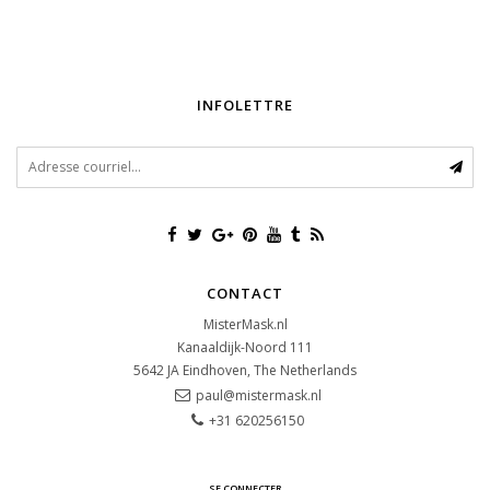
INFOLETTRE
CONTACT
MisterMask.nl
Kanaaldijk-Noord 111
5642 JA
Eindhoven, The Netherlands
paul@mistermask.nl
+31 620256150
SE CONNECTER