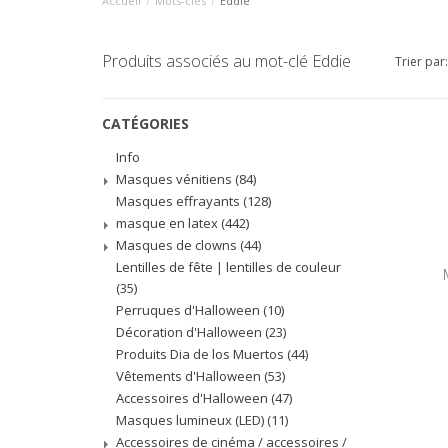
Accueil
/
Mots-clés
/
Eddie
Produits associés au mot-clé Eddie
Trier par:
CATÉGORIES
Info
Masques vénitiens
(84)
Masques effrayants
(128)
masque en latex
(442)
Masques de clowns
(44)
Lentilles de fête | lentilles de couleur
(35)
Perruques d'Halloween
(10)
Décoration d'Halloween
(23)
Produits Dia de los Muertos
(44)
Vêtements d'Halloween
(53)
Accessoires d'Halloween
(47)
Masques lumineux (LED)
(11)
Accessoires de cinéma / accessoires /