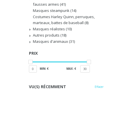
fausses armes
(41)
Masques steampunk
(14)
Costumes Harley Quinn, perruques,
marteaux, battes de baseball
(8)
Masques réalistes
(10)
Autres produits
(18)
Masques d'animaux
(31)
PRIX
MIN: €
MAX: €
0
30
VU(S) RÉCEMMENT
Effacer