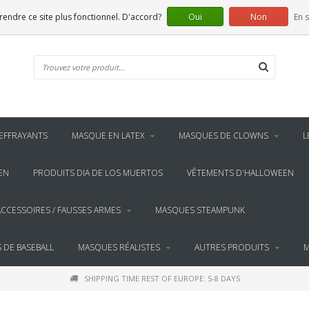
 rendre ce site plus fonctionnel. D'accord?
Oui
Non
En s
EFFRAYANTS
MASQUE EN LATEX
MASQUES DE CLOWNS
L
EN
PRODUITS DIA DE LOS MUERTOS
VÊTEMENTS D'HALLOWEEN
ACCESSOIRES / FAUSSES ARMES
MASQUES STEAMPUNK
 DE BASEBALL
MASQUES RÉALISTES
AUTRES PRODUITS
M
SHIPPING TIME REST OF EUROPE: 5-8 DAYS