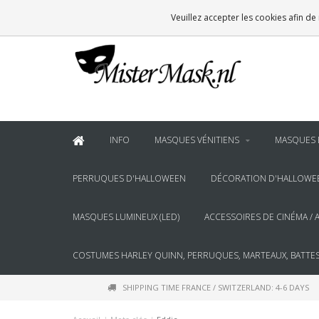
VOOR
22:00
BESTELD, BINNEN 2 WERKDAGEN IN HUIS
Veuillez accepter les cookies afin de
& BOVEN
€100
GRATIS BEZORGING
INFO
MASQUES VÉNITIENS
MASQUES 
PERRUQUES D'HALLOWEEN
DÉCORATION D'HALLOWE
MASQUES LUMINEUX (LED)
ACCESSOIRES DE CINÉMA / 
COSTUMES HARLEY QUINN, PERRUQUES, MARTEAUX, BATTES
SHIPPING TIME FRANCE / SWITZERLAND: 4-6 DAYS