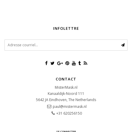
INFOLETTRE
CONTACT
MisterMask.nl
Kanaaldijk-Noord 111
5642 JA
Eindhoven, The Netherlands
paul@mistermask.nl
+31 620256150
SE CONNECTER