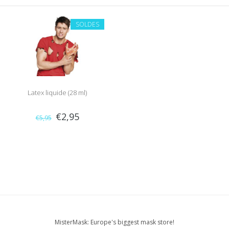
SOLDES
Latex liquide (28 ml)
€2,95
€5,95
MisterMask: Europe's biggest mask store!