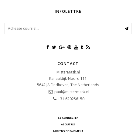
INFOLETTRE
CONTACT
MisterMask.nl
Kanaaldijk-Noord 111
5642 JA
Eindhoven, The Netherlands
paul@mistermask.nl
+31 620256150
SE CONNECTER
ABOUT US
MOYENS DE PAIEMENT