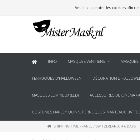
VOOR
22:00
BESTELD, BINNEN 2 WERKDAGEN IN HUIS
Veuillez accepter les cookies afin de
& BOVEN
€100
GRATIS BEZORGING
INFO
MASQUES VÉNITIENS
MASQUES 
PERRUQUES D'HALLOWEEN
DÉCORATION D'HALLOWE
MASQUES LUMINEUX (LED)
ACCESSOIRES DE CINÉMA / 
COSTUMES HARLEY QUINN, PERRUQUES, MARTEAUX, BATTES
SHIPPING TIME FRANCE / SWITZERLAND: 4-6 DAYS