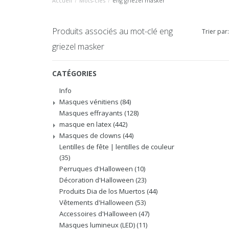
Accueil
/
Mots-clés
/
eng griezel masker
Produits associés au mot-clé eng
Trier par:
griezel masker
CATÉGORIES
Info
Masques vénitiens
(84)
Masques effrayants
(128)
masque en latex
(442)
Masques de clowns
(44)
Lentilles de fête | lentilles de couleur
(35)
Perruques d'Halloween
(10)
Décoration d'Halloween
(23)
Produits Dia de los Muertos
(44)
Vêtements d'Halloween
(53)
Accessoires d'Halloween
(47)
Masques lumineux (LED)
(11)