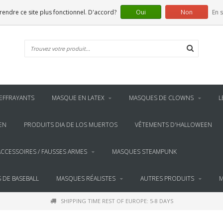
 rendre ce site plus fonctionnel. D'accord?
Oui
Non
En s
EFFRAYANTS
MASQUE EN LATEX
MASQUES DE CLOWNS
L
EN
PRODUITS DIA DE LOS MUERTOS
VÊTEMENTS D'HALLOWEEN
ACCESSOIRES / FAUSSES ARMES
MASQUES STEAMPUNK
 DE BASEBALL
MASQUES RÉALISTES
AUTRES PRODUITS
M
SHIPPING TIME REST OF EUROPE: 5-8 DAYS