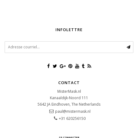
INFOLETTRE
CONTACT
MisterMask.nl
Kanaaldijk-Noord 111
5642 JA
Eindhoven, The Netherlands
paul@mistermask.nl
+31 620256150
SE CONNECTER