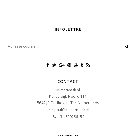
INFOLETTRE
CONTACT
MisterMask.nl
Kanaaldijk-Noord 111
5642 JA
Eindhoven, The Netherlands
paul@mistermask.nl
+31 620256150
SE CONNECTER