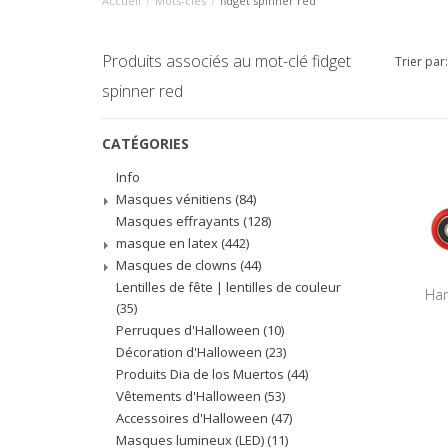
Accueil
/
Mots-clés
/
fidget spinner red
Produits associés au mot-clé fidget
Trier par:
spinner red
CATÉGORIES
Info
Masques vénitiens
(84)
Masques effrayants
(128)
masque en latex
(442)
Masques de clowns
(44)
Lentilles de fête | lentilles de couleur
Han
(35)
Perruques d'Halloween
(10)
Décoration d'Halloween
(23)
Produits Dia de los Muertos
(44)
Vêtements d'Halloween
(53)
Accessoires d'Halloween
(47)
Masques lumineux (LED)
(11)