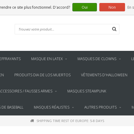
 rendre ce site plus fonctionnel. D'accord?
Oui
Non
En s
EFFRAYANTS
MASQUE EN LATEX
MASQUES DE CLOWNS
L
EN
PRODUITS DIA DE LOS MUERTOS
VÊTEMENTS D'HALLOWEEN
ACCESSOIRES / FAUSSES ARMES
MASQUES STEAMPUNK
 DE BASEBALL
MASQUES RÉALISTES
AUTRES PRODUITS
M
SHIPPING TIME REST OF EUROPE: 5-8 DAYS