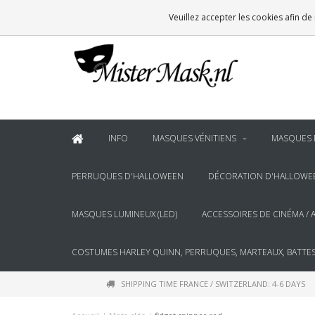
VOOR
22:00
BESTELD, BINNEN 2 WERKDAGEN IN HUIS
Veuillez accepter les cookies afin de
& BOVEN
€100
GRATIS BEZORGING
INFO
MASQUES VÉNITIENS
MASQUES 
PERRUQUES D'HALLOWEEN
DÉCORATION D'HALLOWE
MASQUES LUMINEUX (LED)
ACCESSOIRES DE CINÉMA / 
COSTUMES HARLEY QUINN, PERRUQUES, MARTEAUX, BATTES
SHIPPING TIME FRANCE / SWITZERLAND: 4-6 DAYS