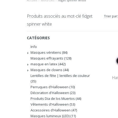
Accueil
/
Mots-clés
/
fidget spinner white
Produits associés au mot-clé fidget
Trier par:
spinner white
CATÉGORIES
Info
Masques vénitiens
(84)
Masques effrayants
(128)
masque en latex
(442)
Masques de clowns
(44)
Lentilles de fête | lentilles de couleur
Han
(35)
Perruques d'Halloween
(10)
Décoration d'Halloween
(23)
Produits Dia de los Muertos
(44)
Vêtements d'Halloween
(53)
Accessoires d'Halloween
(47)
Masques lumineux (LED)
(11)