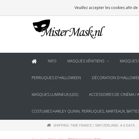
VOOR
22:00
BESTELD, BINNEN 2 WERKDAGEN IN HUIS
Veuillez accepter les cookies afin de
& BOVEN
€100
GRATIS BEZORGING
INFO
MASQUES VÉNITIENS
MASQUES 
PERRUQUES D'HALLOWEEN
DÉCORATION D'HALLOWE
MASQUES LUMINEUX (LED)
ACCESSOIRES DE CINÉMA / 
COSTUMES HARLEY QUINN, PERRUQUES, MARTEAUX, BATTES
SHIPPING TIME FRANCE / SWITZERLAND: 4-6 DAYS