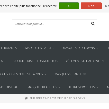
 rendre ce site plus fonctionnel. D'accord?
Oui
Non
En s
EFFRAYANTS
MASQUE EN LATEX
MASQUES DE CLOWNS
L
EN
PRODUITS DIA DE LOS MUERTOS
VÊTEMENTS D'HALLOWEEN
ACCESSOIRES / FAUSSES ARMES
MASQUES STEAMPUNK
 DE BASEBALL
MASQUES RÉALISTES
AUTRES PRODUITS
M
SHIPPING TIME REST OF EUROPE: 5-8 DAYS