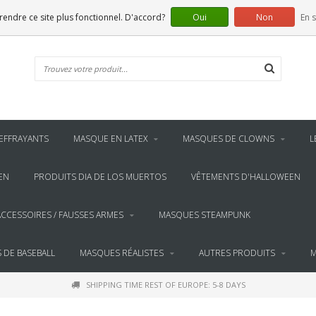
 rendre ce site plus fonctionnel. D'accord?
Oui
Non
En s
EFFRAYANTS
MASQUE EN LATEX
MASQUES DE CLOWNS
L
EN
PRODUITS DIA DE LOS MUERTOS
VÊTEMENTS D'HALLOWEEN
ACCESSOIRES / FAUSSES ARMES
MASQUES STEAMPUNK
 DE BASEBALL
MASQUES RÉALISTES
AUTRES PRODUITS
M
SHIPPING TIME REST OF EUROPE: 5-8 DAYS