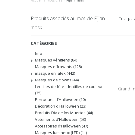
Accueil
/
Mots-clés
/
Fijian mask
Produits associés au mot-clé Fijian
Trier par:
mask
CATÉGORIES
Info
Masques vénitiens
(84)
Masques effrayants
(128)
masque en latex
(442)
Masques de clowns
(44)
Lentilles de fête | lentilles de couleur
Grand ma
(35)
Perruques d'Halloween
(10)
Décoration d'Halloween
(23)
Produits Dia de los Muertos
(44)
Vêtements d'Halloween
(53)
Accessoires d'Halloween
(47)
Masques lumineux (LED)
(11)