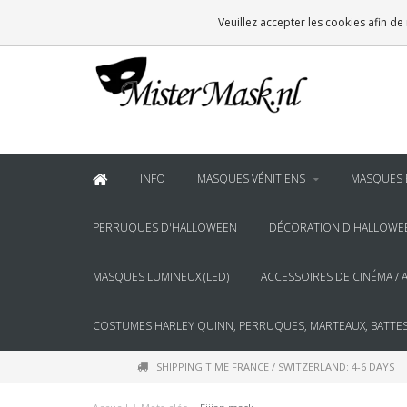
VOOR
22:00
BESTELD, BINNEN 2 WERKDAGEN IN HUIS
Veuillez accepter les cookies afin de
& BOVEN
€100
GRATIS BEZORGING
INFO
MASQUES VÉNITIENS
MASQUES 
PERRUQUES D'HALLOWEEN
DÉCORATION D'HALLOWE
MASQUES LUMINEUX (LED)
ACCESSOIRES DE CINÉMA / 
COSTUMES HARLEY QUINN, PERRUQUES, MARTEAUX, BATTES
SHIPPING TIME FRANCE / SWITZERLAND: 4-6 DAYS