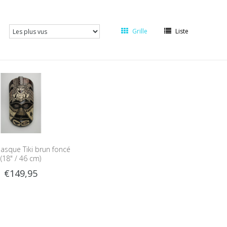
Grille
Liste
sque Tiki brun foncé
(18" / 46 cm)
€149,95