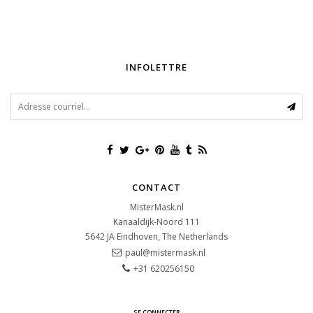
INFOLETTRE
CONTACT
MisterMask.nl
Kanaaldijk-Noord 111
5642 JA
Eindhoven, The Netherlands
paul@mistermask.nl
+31 620256150
SE CONNECTER