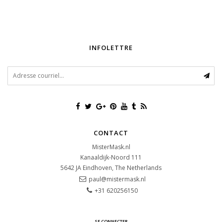
INFOLETTRE
CONTACT
MisterMask.nl
Kanaaldijk-Noord 111
5642 JA
Eindhoven, The Netherlands
paul@mistermask.nl
+31 620256150
SE CONNECTER