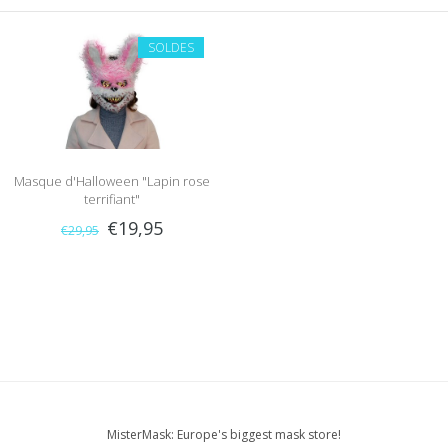
SOLDES
Masque d'Halloween "Lapin rose
terrifiant"
€19,95
€29,95
MisterMask: Europe's biggest mask store!