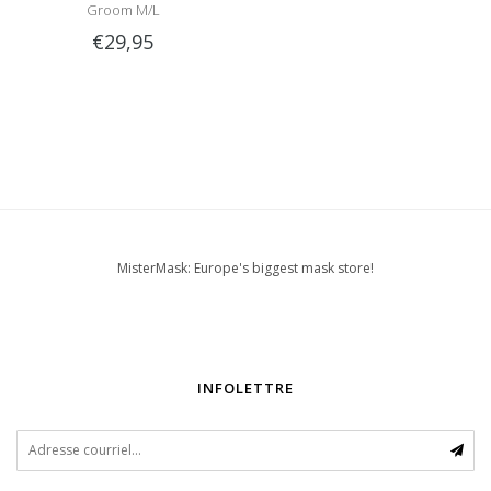
Groom M/L
€29,95
MisterMask: Europe's biggest mask store!
INFOLETTRE