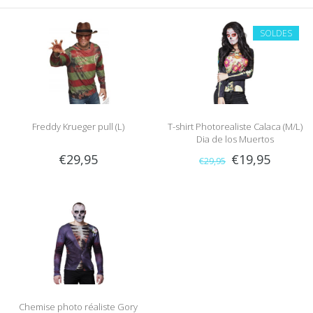
SOLDES
Freddy Krueger pull (L)
T-shirt Photorealiste Calaca (M/L)
Dia de los Muertos
€29,95
€19,95
€29,95
Chemise photo réaliste Gory