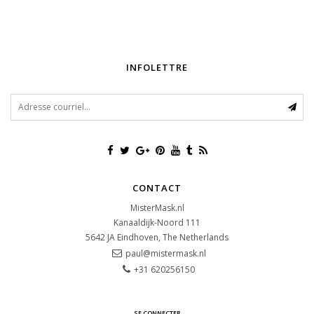
INFOLETTRE
CONTACT
MisterMask.nl
Kanaaldijk-Noord 111
5642 JA
Eindhoven, The Netherlands
paul@mistermask.nl
+31 620256150
SE CONNECTER