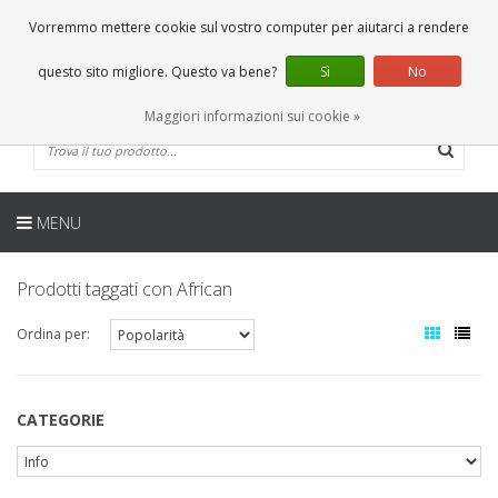
IT
0 Articoli
Vorremmo mettere cookie sul vostro computer per aiutarci a rendere
questo sito migliore. Questo va bene?
Sì
No
Maggiori informazioni sui cookie »
MENU
Prodotti taggati con African
Ordina per:
CATEGORIE