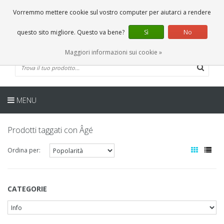
IT
0 Articoli
Vorremmo mettere cookie sul vostro computer per aiutarci a rendere
questo sito migliore. Questo va bene?
Sì
No
Maggiori informazioni sui cookie »
MENU
Prodotti taggati con Âgé
Ordina per:
CATEGORIE