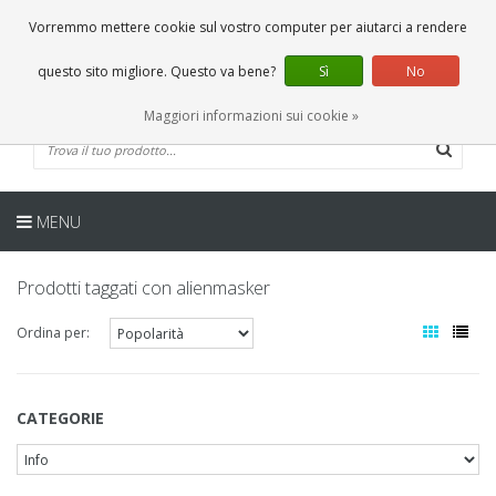
IT
0 Articoli
Vorremmo mettere cookie sul vostro computer per aiutarci a rendere
questo sito migliore. Questo va bene?
Sì
No
Maggiori informazioni sui cookie »
MENU
Prodotti taggati con alienmasker
Ordina per:
CATEGORIE