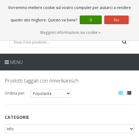
IT
0 Articoli
Vorremmo mettere cookie sul vostro computer per aiutarci a rendere
questo sito migliore. Questo va bene?
Sì
No
Maggiori informazioni sui cookie »
MENU
Prodotti taggati con Amerikanisch
Ordina per:
CATEGORIE