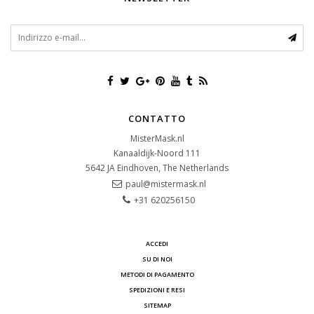
CONTATTO
MisterMask.nl
Kanaaldijk-Noord 111
5642 JA
Eindhoven, The Netherlands
paul@mistermask.nl
+31 620256150
ACCEDI
SU DI NOI
METODI DI PAGAMENTO
SPEDIZIONI E RESI
SITEMAP