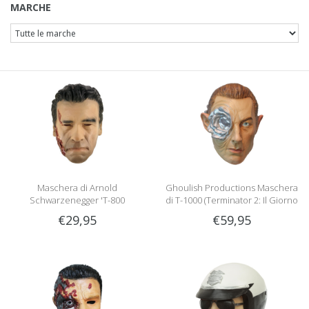
MARCHE
Maschera di Arnold
Ghoulish Productions Maschera
Schwarzenegger 'T-800
di T-1000 (Terminator 2: Il Giorno
Terminator'
del Giudizio)
€29,95
€59,95