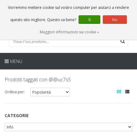
IT
0 Articoli
Vorremmo mettere cookie sul vostro computer per aiutarci a rendere
questo sito migliore. Questo va bene?
Sì
No
Maggiori informazioni sui cookie »
MENU
Prodotti taggati con @@uc7s5
Ordina per:
CATEGORIE