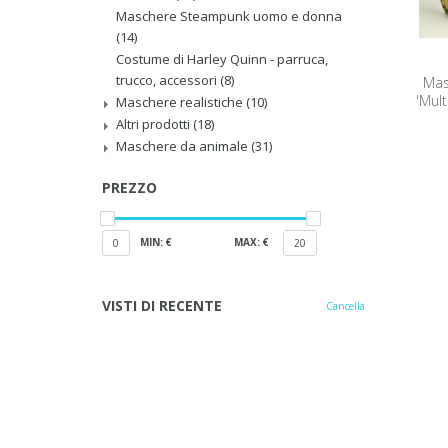
Maschere Steampunk uomo e donna
(14)
Costume di Harley Quinn - parruca,
trucco, accessori
(8)
Mas
'Mult
Maschere realistiche
(10)
Altri prodotti
(18)
Maschere da animale
(31)
PREZZO
MIN: €
MAX: €
0
20
VISTI DI RECENTE
Cancella