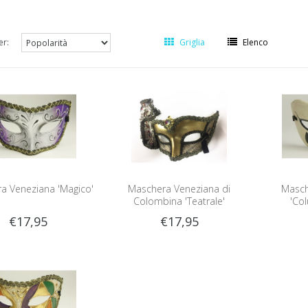
er:
Griglia
Elenco
a Veneziana 'Magico'
Maschera Veneziana di
Masch
Colombina 'Teatrale'
'Co
€17,95
€17,95