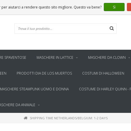
er aiutarci a rendere questo sito migliore. Questo va bene?
Sì
RE SPAVENTOSE
MASCHERE IN LATTICE
MASCHERE DA CLOWN
WEEN
PRODOTTI DIA DE LOS MUERTOS
COSTUMI DI HALLOWEEN
MASCHERE STEAMPUNK UOMO E DONNA
COSTUME DI HARLEY QUINN - 
ASCHERE DA ANIMALE
SHIPPING TIME NETHERLANDS/BELGIUM: 1-2 DAYS