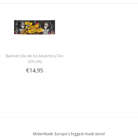
Banner Dia de los Muertos (74 x
220 cm)
€14,95
MisterMask: Europe's biggest mask store!