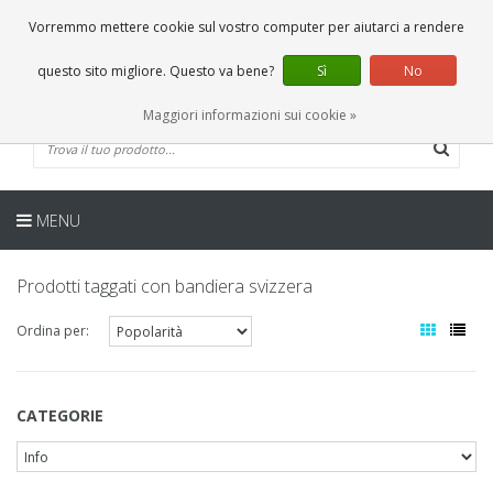
IT
0 Articoli
Vorremmo mettere cookie sul vostro computer per aiutarci a rendere
questo sito migliore. Questo va bene?
Sì
No
Maggiori informazioni sui cookie »
MENU
Prodotti taggati con bandiera svizzera
Ordina per:
CATEGORIE