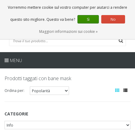
IT
0 Articoli
Vorremmo mettere cookie sul vostro computer per aiutarci a rendere
questo sito migliore. Questo va bene?
Sì
No
Maggiori informazioni sui cookie »
MENU
Prodotti taggati con bane mask
Ordina per:
CATEGORIE