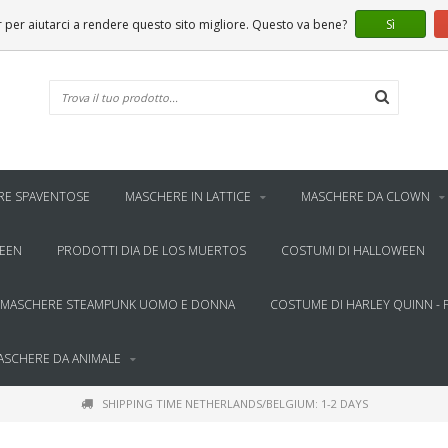
er aiutarci a rendere questo sito migliore. Questo va bene?
Sì
RE SPAVENTOSE
MASCHERE IN LATTICE
MASCHERE DA CLOWN
WEEN
PRODOTTI DIA DE LOS MUERTOS
COSTUMI DI HALLOWEEN
MASCHERE STEAMPUNK UOMO E DONNA
COSTUME DI HARLEY QUINN - 
ASCHERE DA ANIMALE
SHIPPING TIME NETHERLANDS/BELGIUM: 1-2 DAYS