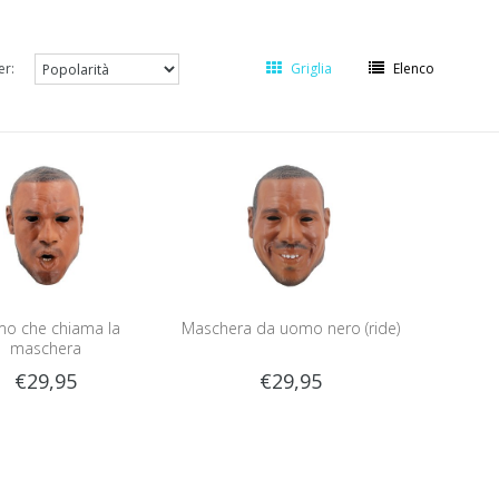
er:
Griglia
Elenco
o che chiama la
Maschera da uomo nero (ride)
maschera
€29,95
€29,95