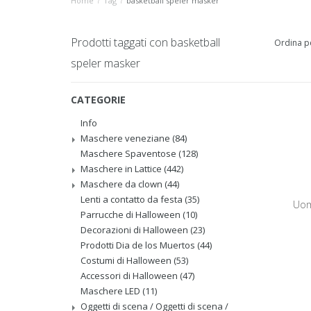
Home
/
Tag
/
basketball speler masker
Prodotti taggati con basketball
Ordina p
speler masker
CATEGORIE
Info
Maschere veneziane
(84)
Maschere Spaventose
(128)
Maschere in Lattice
(442)
Maschere da clown
(44)
Lenti a contatto da festa
(35)
Uom
Parrucche di Halloween
(10)
Decorazioni di Halloween
(23)
Prodotti Dia de los Muertos
(44)
Costumi di Halloween
(53)
Accessori di Halloween
(47)
Maschere LED
(11)
Oggetti di scena / Oggetti di scena /