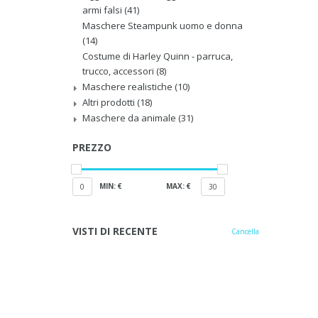
armi falsi
(41)
Maschere Steampunk uomo e donna
(14)
Costume di Harley Quinn - parruca,
trucco, accessori
(8)
Maschere realistiche
(10)
Altri prodotti
(18)
Maschere da animale
(31)
PREZZO
MIN: €
MAX: €
0
30
VISTI DI RECENTE
Cancella