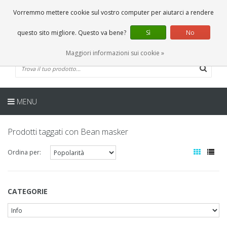
IT
0 Articoli
Vorremmo mettere cookie sul vostro computer per aiutarci a rendere
questo sito migliore. Questo va bene?
Sì
No
Maggiori informazioni sui cookie »
MENU
Prodotti taggati con Bean masker
Ordina per:
CATEGORIE