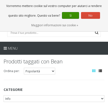
IT
0 Articoli
Vorremmo mettere cookie sul vostro computer per aiutarci a rendere
questo sito migliore. Questo va bene?
Sì
No
Maggiori informazioni sui cookie »
MENU
Prodotti taggati con Bean
Ordina per:
CATEGORIE