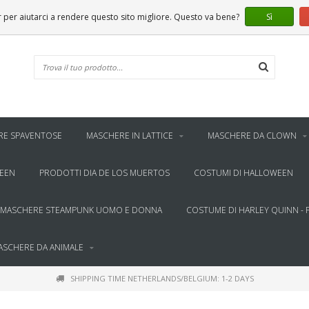
er aiutarci a rendere questo sito migliore. Questo va bene?
Sì
RE SPAVENTOSE
MASCHERE IN LATTICE
MASCHERE DA CLOWN
WEEN
PRODOTTI DIA DE LOS MUERTOS
COSTUMI DI HALLOWEEN
MASCHERE STEAMPUNK UOMO E DONNA
COSTUME DI HARLEY QUINN - 
ASCHERE DA ANIMALE
SHIPPING TIME NETHERLANDS/BELGIUM: 1-2 DAYS