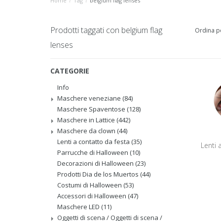
Home
/
Tag
/
belgium flag lenses
Prodotti taggati con belgium flag
Ordina p
lenses
CATEGORIE
Info
Maschere veneziane
(84)
Maschere Spaventose
(128)
Maschere in Lattice
(442)
Maschere da clown
(44)
Lenti a contatto da festa
(35)
Lenti 
Parrucche di Halloween
(10)
Decorazioni di Halloween
(23)
Prodotti Dia de los Muertos
(44)
Costumi di Halloween
(53)
Accessori di Halloween
(47)
Maschere LED
(11)
Oggetti di scena / Oggetti di scena /