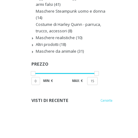
armi falsi
(41)
Maschere Steampunk uomo e donna
(14)
Costume di Harley Quinn - parruca,
trucco, accessori
(8)
Maschere realistiche
(10)
Altri prodotti
(18)
Maschere da animale
(31)
PREZZO
MIN: €
MAX: €
0
15
VISTI DI RECENTE
Cancella