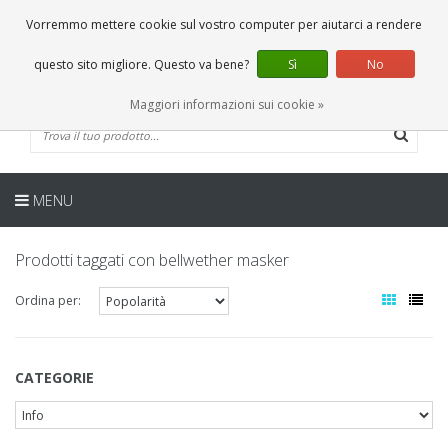
IT
0 Articoli
Vorremmo mettere cookie sul vostro computer per aiutarci a rendere
questo sito migliore. Questo va bene?
Sì
No
Maggiori informazioni sui cookie »
MENU
Prodotti taggati con bellwether masker
Ordina per:
CATEGORIE