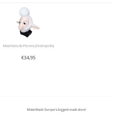
Maschera da Pecora (Zootropolis)
€34,95
MisterMask: Europe's biggest mask store!