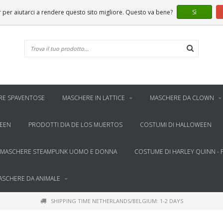
er aiutarci a rendere questo sito migliore. Questo va bene?
Sì
RE SPAVENTOSE
MASCHERE IN LATTICE
MASCHERE DA CLOWN
WEEN
PRODOTTI DIA DE LOS MUERTOS
COSTUMI DI HALLOWEEN
MASCHERE STEAMPUNK UOMO E DONNA
COSTUME DI HARLEY QUINN - 
ASCHERE DA ANIMALE
SHIPPING TIME NETHERLANDS/BELGIUM: 1-2 DAYS