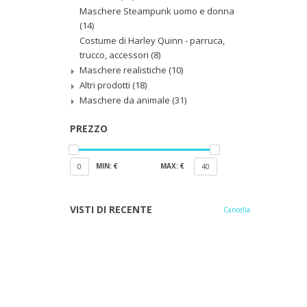
Maschere Steampunk uomo e donna
(14)
Costume di Harley Quinn - parruca,
trucco, accessori
(8)
Maschere realistiche
(10)
Altri prodotti
(18)
Maschere da animale
(31)
PREZZO
MIN: €
MAX: €
0
40
VISTI DI RECENTE
Cancella