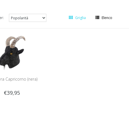
er:
Griglia
Elenco
ra Capricorno (nera)
€39,95