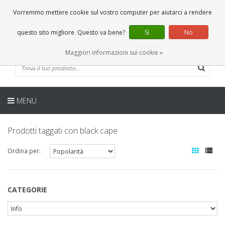
IT
0 Articoli
Vorremmo mettere cookie sul vostro computer per aiutarci a rendere
questo sito migliore. Questo va bene?
Sì
No
Maggiori informazioni sui cookie »
MENU
Prodotti taggati con black cape
Ordina per:
CATEGORIE