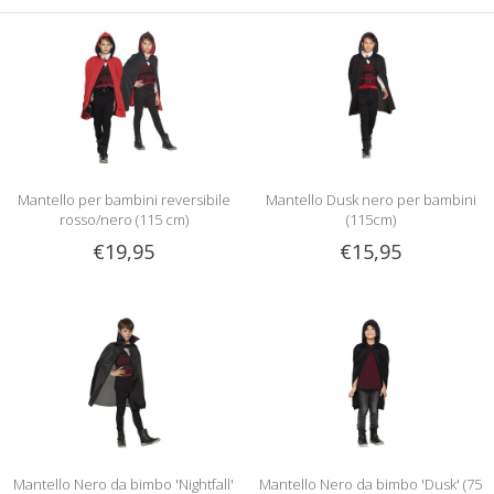
Mantello per bambini reversibile
Mantello Dusk nero per bambini
rosso/nero (115 cm)
(115cm)
€19,95
€15,95
Mantello Nero da bimbo 'Nightfall'
Mantello Nero da bimbo 'Dusk' (75