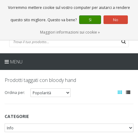
IT
0 Articoli
Vorremmo mettere cookie sul vostro computer per aiutarci a rendere
questo sito migliore. Questo va bene?
Sì
No
Maggiori informazioni sui cookie »
MENU
Prodotti taggati con bloody hand
Ordina per:
CATEGORIE