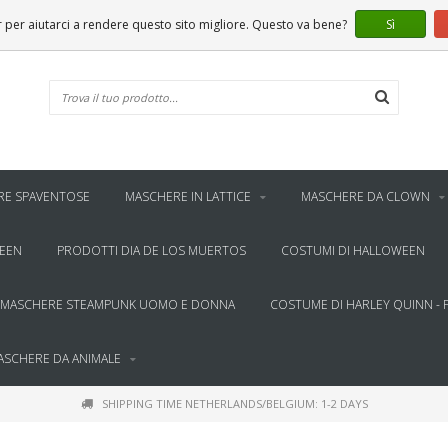
er aiutarci a rendere questo sito migliore. Questo va bene?
Sì
RE SPAVENTOSE
MASCHERE IN LATTICE
MASCHERE DA CLOWN
WEEN
PRODOTTI DIA DE LOS MUERTOS
COSTUMI DI HALLOWEEN
MASCHERE STEAMPUNK UOMO E DONNA
COSTUME DI HARLEY QUINN - 
ASCHERE DA ANIMALE
SHIPPING TIME NETHERLANDS/BELGIUM: 1-2 DAYS