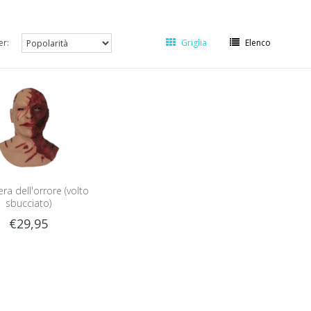
er:
Griglia
Elenco
a dell'orrore (volto
sbucciato)
€29,95