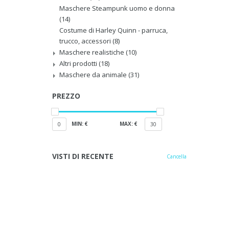
Maschere Steampunk uomo e donna
(14)
Costume di Harley Quinn - parruca,
trucco, accessori
(8)
Maschere realistiche
(10)
Altri prodotti
(18)
Maschere da animale
(31)
PREZZO
MIN: €
MAX: €
0
30
VISTI DI RECENTE
Cancella