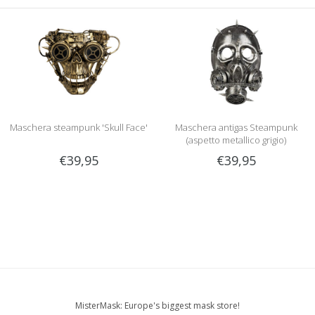
Maschera steampunk 'Skull Face'
Maschera antigas Steampunk
(aspetto metallico grigio)
€39,95
€39,95
MisterMask: Europe's biggest mask store!