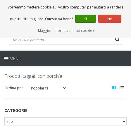
IT
0 Articoli
Vorremmo mettere cookie sul vostro computer per aiutarci a rendere
questo sito migliore. Questo va bene?
Sì
No
Maggiori informazioni sui cookie »
MENU
Prodotti taggati con borchie
Ordina per:
CATEGORIE