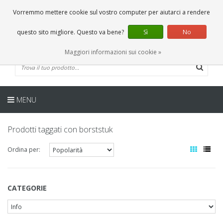
IT
0 Articoli
Vorremmo mettere cookie sul vostro computer per aiutarci a rendere
questo sito migliore. Questo va bene?
Sì
No
Maggiori informazioni sui cookie »
MENU
Prodotti taggati con borststuk
Ordina per:
CATEGORIE