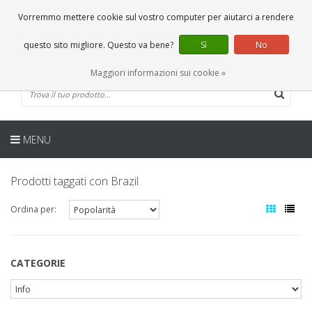
IT
0 Articoli
Vorremmo mettere cookie sul vostro computer per aiutarci a rendere
questo sito migliore. Questo va bene?
Sì
No
Maggiori informazioni sui cookie »
MENU
Prodotti taggati con Brazil
Ordina per:
CATEGORIE