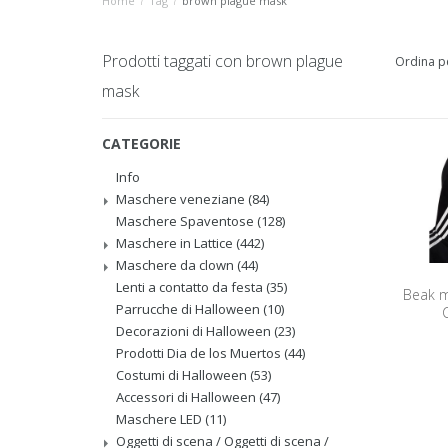
Home
/
Tag
/
brown plague mask
Prodotti taggati con brown plague
Ordina p
mask
CATEGORIE
Info
Maschere veneziane
(84)
Maschere Spaventose
(128)
Maschere in Lattice
(442)
Maschere da clown
(44)
Lenti a contatto da festa
(35)
Beak m
Parrucche di Halloween
(10)
Decorazioni di Halloween
(23)
Prodotti Dia de los Muertos
(44)
Costumi di Halloween
(53)
Accessori di Halloween
(47)
Maschere LED
(11)
Oggetti di scena / Oggetti di scena /