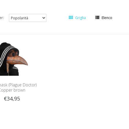
er:
Griglia
Elenco
ask (Plague Doctor)
Copper brown
€34,95