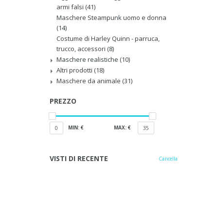
armi falsi
(41)
Maschere Steampunk uomo e donna
(14)
Costume di Harley Quinn - parruca,
trucco, accessori
(8)
Maschere realistiche
(10)
Altri prodotti
(18)
Maschere da animale
(31)
PREZZO
MIN: €
MAX: €
0
35
VISTI DI RECENTE
Cancella