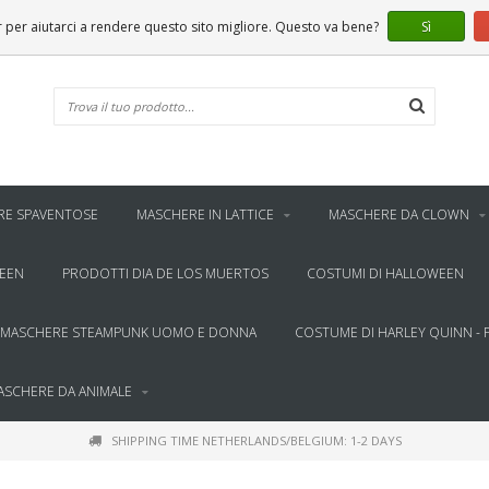
er aiutarci a rendere questo sito migliore. Questo va bene?
Sì
RE SPAVENTOSE
MASCHERE IN LATTICE
MASCHERE DA CLOWN
WEEN
PRODOTTI DIA DE LOS MUERTOS
COSTUMI DI HALLOWEEN
MASCHERE STEAMPUNK UOMO E DONNA
COSTUME DI HARLEY QUINN - 
ASCHERE DA ANIMALE
SHIPPING TIME NETHERLANDS/BELGIUM: 1-2 DAYS