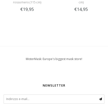
rosso/nero (115 cm)
cm)
€19,95
€14,95
MisterMask: Europe's biggest mask store!
NEWSLETTER