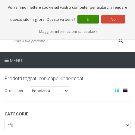
IT
0 Articoli
Vorremmo mettere cookie sul vostro computer per aiutarci a rendere
questo sito migliore. Questo va bene?
Sì
No
Maggiori informazioni sui cookie »
MENU
Prodotti taggati con cape kindermaat
Ordina per:
CATEGORIE