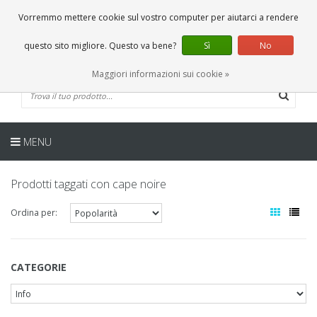
IT
0 Articoli
Vorremmo mettere cookie sul vostro computer per aiutarci a rendere
questo sito migliore. Questo va bene?
Sì
No
Maggiori informazioni sui cookie »
MENU
Prodotti taggati con cape noire
Ordina per:
CATEGORIE