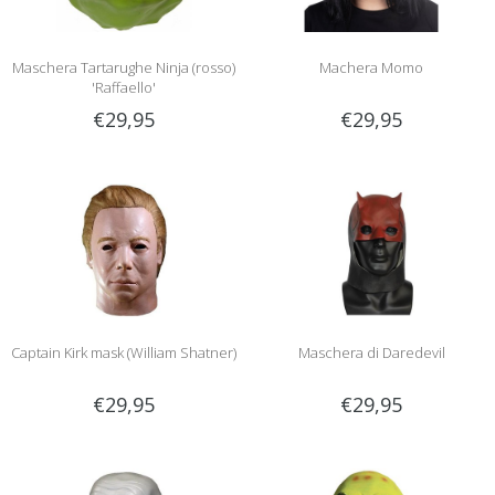
Maschera Tartarughe Ninja (rosso)
Machera Momo
'Raffaello'
€29,95
€29,95
Captain Kirk mask (William Shatner)
Maschera di Daredevil
€29,95
€29,95