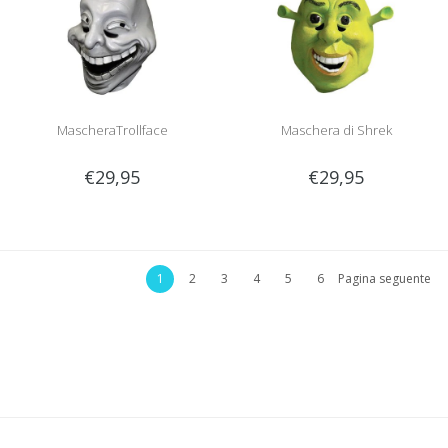
MascheraTrollface
Maschera di Shrek
€29,95
€29,95
1
2
3
4
5
6
Pagina seguente