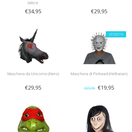
lattice
€34,95
€29,95
VENDITA
Maschera da Unicorno (Nero)
Maschera di Pinhead (Hellraiser)
€29,95
€19,95
€29,95