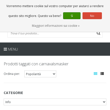
IT
0 Articoli
Vorremmo mettere cookie sul vostro computer per aiutarci a rendere
questo sito migliore. Questo va bene?
Sì
No
Maggiori informazioni sui cookie »
MENU
Prodotti taggati con carnavalsmasker
Ordina per:
CATEGORIE