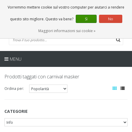
IT
0 Articoli
Vorremmo mettere cookie sul vostro computer per aiutarci a rendere
questo sito migliore. Questo va bene?
Sì
No
Maggiori informazioni sui cookie »
MENU
Prodotti taggati con carnival masker
Ordina per:
CATEGORIE